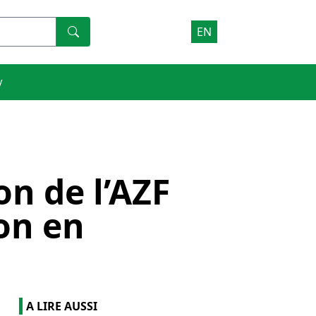
EN
V
on de l’AZF
on en
A LIRE AUSSI