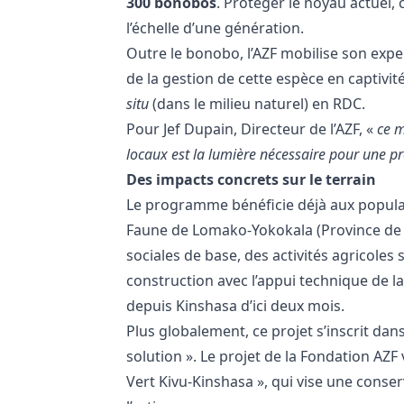
300 bonobos
. Protéger le noyau actuel, c
l’échelle d’une génération.
Outre le bonobo, l’AZF mobilise son expe
de la gestion de cette espèce en captivi
situ
(dans le milieu naturel) en RDC.
Pour Jef Dupain, Directeur de l’AZF, «
ce m
locaux est la lumière nécessaire pour une pr
Des impacts concrets sur le terrain
Le programme bénéficie déjà aux populati
Faune de Lomako-Yokokala (Province de l
sociales de base, des activités agricoles
construction avec l’appui technique de l
depuis Kinshasa d’ici deux mois.
Plus globalement, ce projet s’inscrit dans
solution ». Le projet de la Fondation AZF
Vert Kivu-Kinshasa », qui vise une cons