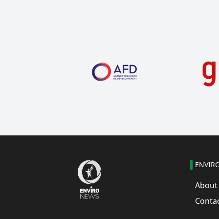
ENVIR
About
Conta