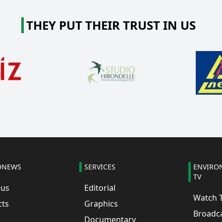
THEY PUT THEIR TRUST IN US
ONEWS
SERVICES
ENVIRO
TV
 us
Editorial
Watch 
cts
Graphics
Broadc
Documentary