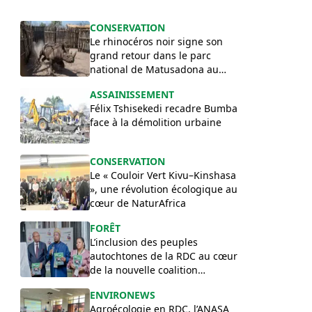
​CONSERVATION
Le rhinocéros noir signe son
grand retour dans le parc
national de Matusadona au
Zimbabwe
ASSAINISSEMENT
Félix Tshisekedi recadre Bumba
face à la démolition urbaine
CONSERVATION
Le « Couloir Vert Kivu–Kinshasa
», une révolution écologique au
cœur de NaturAfrica
FORÊT
L’inclusion des peuples
autochtones de la RDC au cœur
de la nouvelle coalition
nationale des DDH
ENVIRONEWS
Agroécologie en RDC, l’ANASA