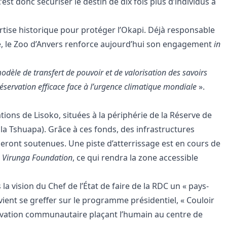
’est donc sécuriser le destin de dix fois plus d’individus à
rtise historique pour protéger l’Okapi. Déjà responsable
té, le Zoo d’Anvers renforce aujourd’hui son engagement
in
odèle de transfert de pouvoir et de valorisation des savoirs
éservation efficace face à l’urgence climatique mondiale
».
ons de Lisoko, situées à la périphérie de la Réserve de
a Tshuapa). Grâce à ces fonds, des infrastructures
 seront soutenues. Une piste d’atterrissage est en cours de
a
Virunga Foundation
, ce qui rendra la zone accessible
 la vision du Chef de l’État de faire de la RDC un « pays-
 vient se greffer sur le programme présidentiel, « Couloir
ervation communautaire plaçant l’humain au centre de