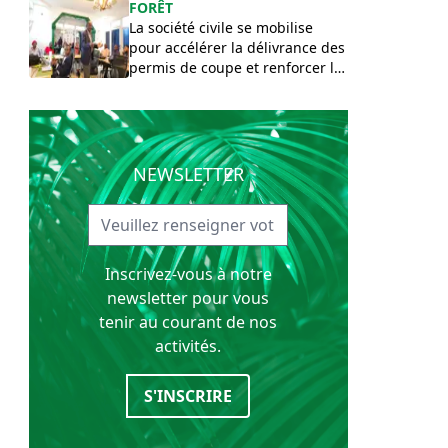
FORÊT
La société civile se mobilise
pour accélérer la délivrance des
permis de coupe et renforcer le
contrôle forestier aux frontières
congolaises
NEWSLETTER
Inscrivez-vous à notre
newsletter pour vous
tenir au courant de nos
activités.
S'INSCRIRE