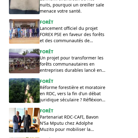
nuits, pourquoi un oreiller sale
menace votre santé.
FORÊT
Lancement officiel du projet
FOREX PSE en faveur des forêts
et des communautés de
l’Équateur
FORÊT
Un projet pour transformer les
forêts communautaires en
entreprises durables lancé en
RDC
FORÊT
Réforme forestière et moratoire
en RDC, vers la fin d’un débat
juridique séculaire ? Réfléxion
de Félix Lilakako
FORÊT
Partenariat RDC-CAFI, Bavon
N’Sa Mputu chez Adolphe
Muzito pour mobiliser la
contrepartie congolaise