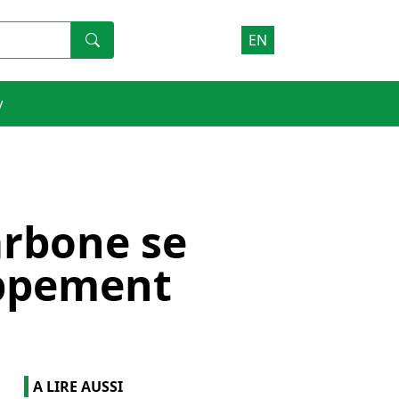
EN
V
arbone se
oppement
A LIRE AUSSI