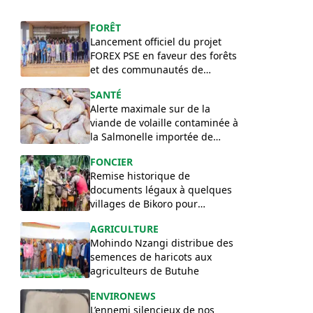
FORÊT
Lancement officiel du projet
FOREX PSE en faveur des forêts
et des communautés de
l’Équateur
SANTÉ
Alerte maximale sur de la
viande de volaille contaminée à
la Salmonelle importée de
Pologne en RDC
FONCIER
Remise historique de
documents légaux à quelques
villages de Bikoro pour
sécuriser leurs terres
AGRICULTURE
ancestrales
Mohindo Nzangi distribue des
semences de haricots aux
agriculteurs de Butuhe
ENVIRONEWS
​L’ennemi silencieux de nos