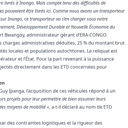
e livrés à Inongo. Mais compte tenu des difficultés de
les pouvaient être livrés ici. Comme nous avons un transporteur
s sur Inongo, ce transporteur va s’en charger sous notre
ironnement, Développement Durable et Nouvelle Économie du
ert Bwangoy, administrateur gérant d’ERA-CONGO.
 les charges administratives déduites, 25 % du montant brut
s locales et populations autochtones. Le reliquat est
rateur et l’État. Pour la part revenant à la puissance
 injectés directement dans les ETD concernées pour
ion
uy Ipanga, l’acquisition de ces véhicules répond à un
eurs projets pour leur permettre de bien assumer leurs
e des moyens de mobilité »
, a-t-il déclaré au nom de ETD
par des contraintes logistiques et la rigueur des