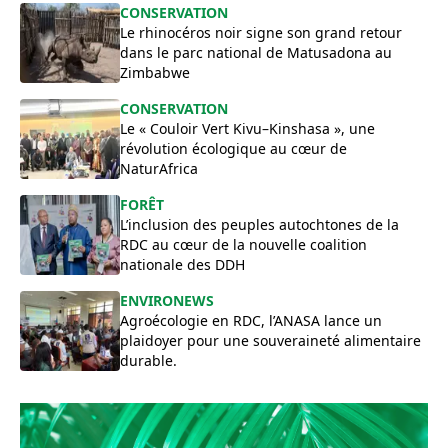
​CONSERVATION
Le rhinocéros noir signe son grand retour
dans le parc national de Matusadona au
Zimbabwe
CONSERVATION
Le « Couloir Vert Kivu–Kinshasa », une
révolution écologique au cœur de
NaturAfrica
FORÊT
L’inclusion des peuples autochtones de la
RDC au cœur de la nouvelle coalition
nationale des DDH
ENVIRONEWS
Agroécologie en RDC, l’ANASA lance un
plaidoyer pour une souveraineté alimentaire
durable.