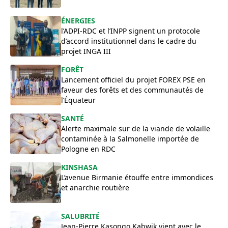
ÉNERGIES
l’ADPI-RDC et l’INPP signent un protocole
d’accord institutionnel dans le cadre du
projet INGA III
FORÊT
Lancement officiel du projet FOREX PSE en
faveur des forêts et des communautés de
l’Équateur
SANTÉ
Alerte maximale sur de la viande de volaille
contaminée à la Salmonelle importée de
Pologne en RDC
​KINSHASA
L’avenue Birmanie étouffe entre immondices
et anarchie routière
SALUBRITÉ
Jean-Pierre Kasongo Kabwik vient avec le