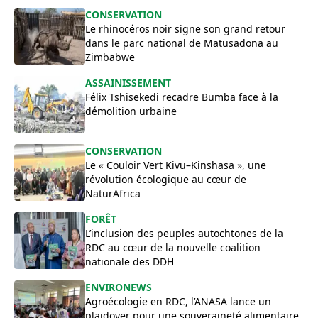
​CONSERVATION
Le rhinocéros noir signe son grand retour
dans le parc national de Matusadona au
Zimbabwe
ASSAINISSEMENT
Félix Tshisekedi recadre Bumba face à la
démolition urbaine
CONSERVATION
Le « Couloir Vert Kivu–Kinshasa », une
révolution écologique au cœur de
NaturAfrica
FORÊT
L’inclusion des peuples autochtones de la
RDC au cœur de la nouvelle coalition
nationale des DDH
ENVIRONEWS
Agroécologie en RDC, l’ANASA lance un
plaidoyer pour une souveraineté alimentaire