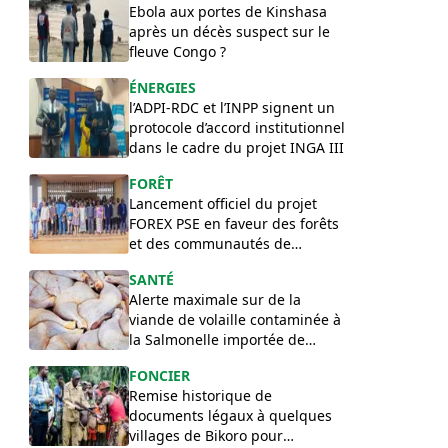
Ebola aux portes de Kinshasa
après un décès suspect sur le
fleuve Congo ?
ÉNERGIES
l’ADPI-RDC et l’INPP signent un
protocole d’accord institutionnel
dans le cadre du projet INGA III
FORÊT
Lancement officiel du projet
FOREX PSE en faveur des forêts
et des communautés de
l’Équateur
SANTÉ
Alerte maximale sur de la
viande de volaille contaminée à
la Salmonelle importée de
Pologne en RDC
FONCIER
Remise historique de
documents légaux à quelques
villages de Bikoro pour