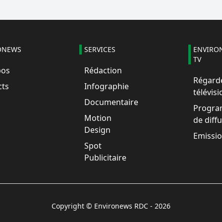
ONEWS
SERVICES
ENVIRO
TV
pos
Rédaction
Régarde
cts
Infographie
télévisi
Documentaire
Progr
Motion
de diff
Design
Emissi
Spot
Publicitaire
Copyright © Environews RDC -
2026