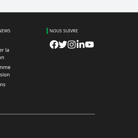
NEWS
NOUS SUIVRE
r la
on
amme
usion
ons