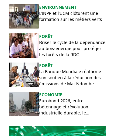
sécuriser leurs terres
ENVIRONNEMENT
ancestrales
L’INPP et l’UCM clôturent une
formation sur les métiers verts
FORÊT
Briser le cycle de la dépendance
au bois-énergie pour protéger
les forêts de la RDC
FORÊT
La Banque Mondiale réaffirme
son soutien à la réduction des
émissions de Maï-Ndombe
ECONOMIE
Eurobond 2026, entre
bétonnage et révolution
industrielle durable, le
paradoxe vert de la RDC