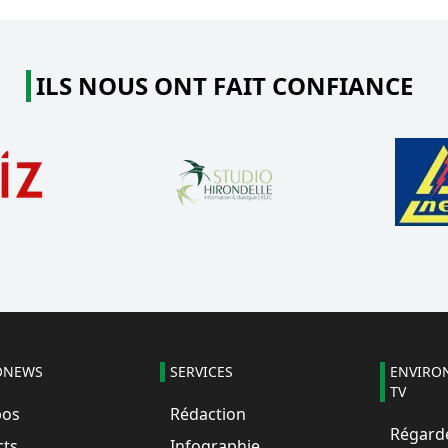
ILS NOUS ONT FAIT CONFIANCE
ONEWS
SERVICES
ENVIRO
TV
pos
Rédaction
Régarde
cts
Infographie