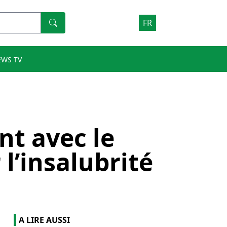
FR
EWS TV
nt avec le
 l’insalubrité
A LIRE AUSSI