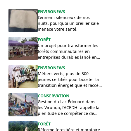
ENVIRONEWS
​L’ennemi silencieux de nos
nuits, pourquoi un oreiller sale
menace votre santé.
FORÊT
Un projet pour transformer les
forêts communautaires en
entreprises durables lancé en
RDC
ENVIRONEWS
Métiers verts, plus de 300
jeunes certifiés pour booster la
transition énergétique et l’accès
à l’eau.
CONSERVATION
Gestion du Lac Édouard dans
les Virunga, l’ACEDH rappelle la
plénitude de compétence de
l’ICCN
FORÊT
Réforme forestière et moratoire