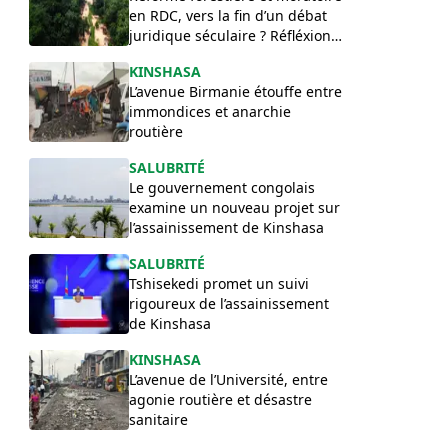
en RDC, vers la fin d’un débat
juridique séculaire ? Réfléxion
de Félix Lilakako
​KINSHASA
L’avenue Birmanie étouffe entre
immondices et anarchie
routière
SALUBRITÉ
Le gouvernement congolais
examine un nouveau projet sur
l’assainissement de Kinshasa
SALUBRITÉ
Tshisekedi promet un suivi
rigoureux de l’assainissement
de Kinshasa
KINSHASA
L’avenue de l’Université, entre
agonie routière et désastre
sanitaire