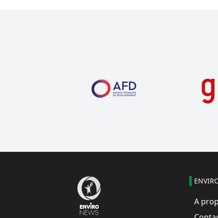
ENVIR
A pro
Conta