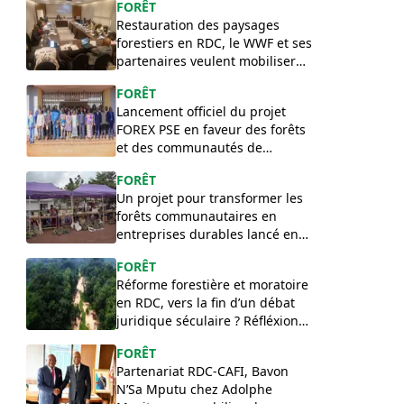
FORÊT
Restauration des paysages
forestiers en RDC, le WWF et ses
partenaires veulent mobiliser
des financements innovants et
FORÊT
durables
Lancement officiel du projet
FOREX PSE en faveur des forêts
et des communautés de
l’Équateur
FORÊT
Un projet pour transformer les
forêts communautaires en
entreprises durables lancé en
RDC
FORÊT
Réforme forestière et moratoire
en RDC, vers la fin d’un débat
juridique séculaire ? Réfléxion
de Félix Lilakako
FORÊT
Partenariat RDC-CAFI, Bavon
N’Sa Mputu chez Adolphe