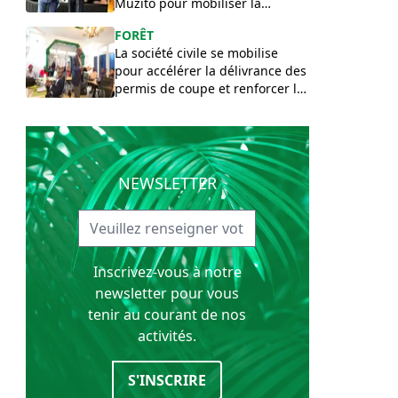
Muzito pour mobiliser la
contrepartie congolaise
FORÊT
La société civile se mobilise
pour accélérer la délivrance des
permis de coupe et renforcer le
contrôle forestier aux frontières
congolaises
NEWSLETTER
Inscrivez-vous à notre
newsletter pour vous
tenir au courant de nos
activités.
S'INSCRIRE