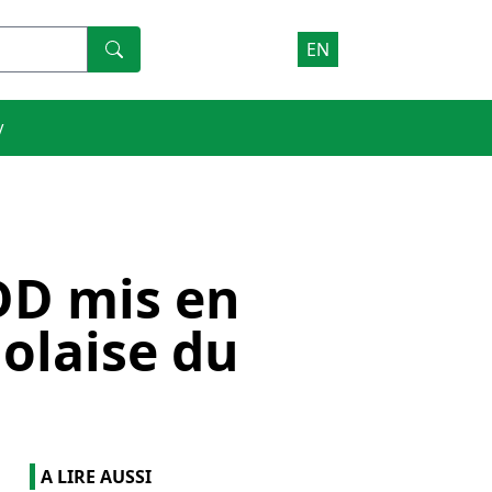
EN
V
DD mis en
olaise du
A LIRE AUSSI