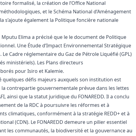
ire formalisé, la création de l’Office National
s méthodologiques, et le Schéma National d’Aménagement
ela s’ajoute également la Politique foncière nationale
a Mputu Elima a précisé que le le document de
Politique
cisionnel. Une Étude d’Impact Environnemental Stratégique
5. Le Cadre réglementaire du Gaz de Pétrole Liquéfié (GPL)
tés ministériels). Les Plans directeurs
borés pour Isiro et Kalemie.
evé quelques défis majeurs auxquels son institution est
 de la contrepartie gouvernementale prévue dans les lettes
AFI, ainsi que la statut juridique du FONAREDD. Il a conclu
ement de la RDC à poursuivre les réformes et à
ents climatiques, conformément à la stratégie REDD+ et à
tional (CDN). Le FONAREDD demeure un pilier essentiel
ant les communautés, la biodiversité et la gouvernance au