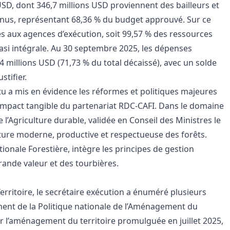
SD, dont 346,7 millions USD proviennent des bailleurs et
venus, représentant 68,36 % du budget approuvé. Sur ce
sés aux agences d’exécution, soit 99,57 % des ressources
asi intégrale. Au 30 septembre 2025, les dépenses
,4 millions USD (71,73 % du total décaissé), avec un solde
stifier.
u a mis en évidence les réformes et politiques majeures
’impact tangible du partenariat RDC-CAFI. Dans le domaine
de l’Agriculture durable, validée en Conseil des Ministres le
lture moderne, productive et respectueuse des forêts.
tionale Forestière, intègre les principes de gestion
rande valeur et des tourbières.
ritoire, le secrétaire exécution a énuméré plusieurs
ment de la
Politique nationale de l’Aménagement du
i sur l’aménagement du territoire promulguée en juillet 2025,