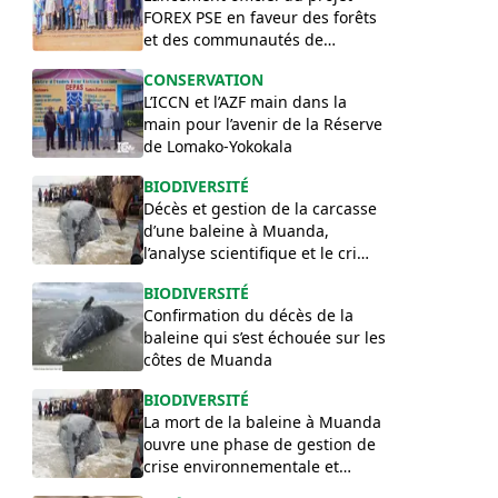
FOREX PSE en faveur des forêts
et des communautés de
l’Équateur
CONSERVATION
L’ICCN et l’AZF main dans la
main pour l’avenir de la Réserve
de Lomako-Yokokala
BIODIVERSITÉ
Décès et gestion de la carcasse
d’une baleine à Muanda,
l’analyse scientifique et le cri
d’alarme de Guy Mbayma Atalia
BIODIVERSITÉ
Confirmation du décès de la
baleine qui s’est échouée sur les
côtes de Muanda
BIODIVERSITÉ
La mort de la baleine à Muanda
ouvre une phase de gestion de
crise environnementale et
sanitaire