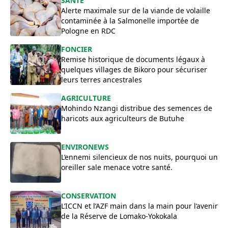
SANTÉ
Alerte maximale sur de la viande de volaille
contaminée à la Salmonelle importée de
Pologne en RDC
FONCIER
Remise historique de documents légaux à
quelques villages de Bikoro pour sécuriser
leurs terres ancestrales
AGRICULTURE
Mohindo Nzangi distribue des semences de
haricots aux agriculteurs de Butuhe
ENVIRONEWS
​L’ennemi silencieux de nos nuits, pourquoi un
oreiller sale menace votre santé.
CONSERVATION
L’ICCN et l’AZF main dans la main pour l’avenir
de la Réserve de Lomako-Yokokala