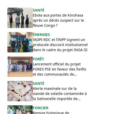
SANTÉ
Ebola aux portes de Kinshasa
après un décès suspect sur le
fleuve Congo ?
ÉNERGIES
l’ADPI-RDC et l’INPP signent un
protocole d’accord institutionnel
dans le cadre du projet INGA III
FORÊT
Lancement officiel du projet
FOREX PSE en faveur des forêts
et des communautés de
l’Équateur
SANTÉ
Alerte maximale sur de la
viande de volaille contaminée à
la Salmonelle importée de
Pologne en RDC
FONCIER
Remise historique de