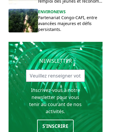
l’emploi des jeunes et l’économie
verte
ENVIRONEWS
Partenariat Congo-CAFI, entre
avancées majeures et défis
persistants.
NEWSLETTER
Inscrivez-vous à notre
newsletter pour vous
tenir au courant de nos
activités.
S'INSCRIRE