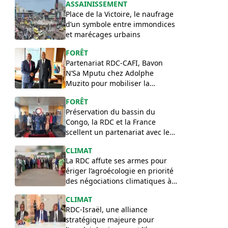
ASSAINISSEMENT
Place de la Victoire, le naufrage
d’un symbole entre immondices
et marécages urbains
FORÊT
Partenariat RDC-CAFI, Bavon
N’Sa Mputu chez Adolphe
Muzito pour mobiliser la
contrepartie congolaise
FORÊT
Préservation du bassin du
Congo, la RDC et la France
scellent un partenariat avec le
programme Z3D
​CLIMAT
La RDC affute ses armes pour
ériger l’agroécologie en priorité
des négociations climatiques à
la COP 31
CLIMAT
RDC-Israël, une alliance
stratégique majeure pour