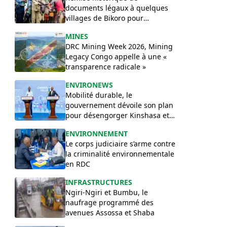
documents légaux à quelques
villages de Bikoro pour
sécuriser leurs terres
MINES
ancestrales
DRC Mining Week 2026, Mining
Legacy Congo appelle à une «
transparence radicale »
ENVIRONEWS
Mobilité durable, le
gouvernement dévoile son plan
pour désengorger Kinshasa et
relier les provinces.
ENVIRONNEMENT
Le corps judiciaire s’arme contre
la criminalité environnementale
en RDC
INFRASTRUCTURES
Ngiri-Ngiri et Bumbu, le
naufrage programmé des
avenues Assossa et Shaba