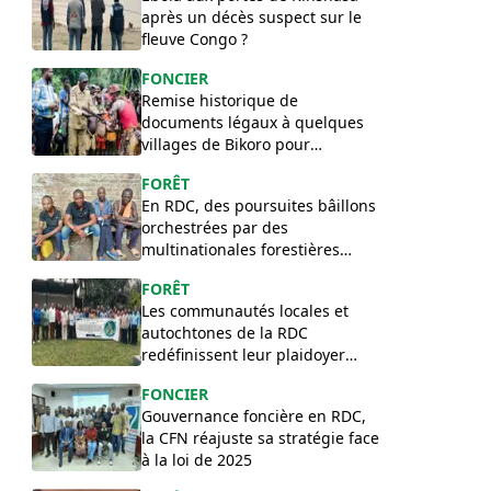
après un décès suspect sur le
fleuve Congo ?
FONCIER
Remise historique de
documents légaux à quelques
villages de Bikoro pour
sécuriser leurs terres
FORÊT
ancestrales
En RDC, des poursuites bâillons
orchestrées par des
multinationales forestières
menacent l’État de droit
FORÊT
Les communautés locales et
autochtones de la RDC
redéfinissent leur plaidoyer
pour la révision du Code
FONCIER
forestier
Gouvernance foncière en RDC,
la CFN réajuste sa stratégie face
à la loi de 2025