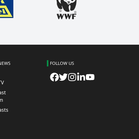
NEWS
FOLLOW US
TV
ast
m
asts