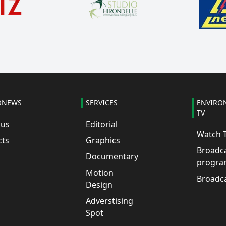
ONEWS
SERVICES
ENVIRO
TV
 us
Editorial
Watch 
cts
Graphics
Broadc
Documentary
progra
Motion
Broadc
Design
Adverstising
Spot