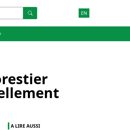
EN
V
restier
iellement
A LIRE AUSSI