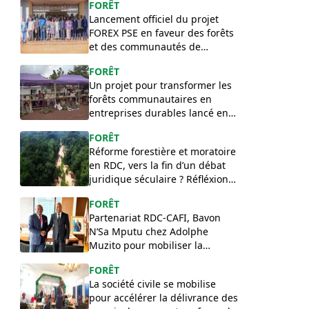
FORÊT
Lancement officiel du projet
FOREX PSE en faveur des forêts
et des communautés de
l’Équateur
FORÊT
Un projet pour transformer les
forêts communautaires en
entreprises durables lancé en
RDC
FORÊT
Réforme forestière et moratoire
en RDC, vers la fin d’un débat
juridique séculaire ? Réfléxion
de Félix Lilakako
FORÊT
Partenariat RDC-CAFI, Bavon
N’Sa Mputu chez Adolphe
Muzito pour mobiliser la
contrepartie congolaise
FORÊT
La société civile se mobilise
pour accélérer la délivrance des