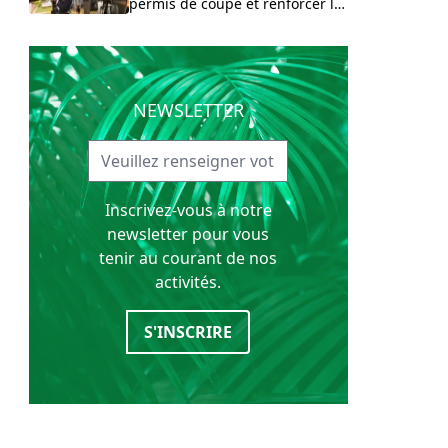
permis de coupe et renforcer le
contrôle forestier aux frontières
congolaises
NEWSLETTER
Inscrivez-vous à notre
newsletter pour vous
tenir au courant de nos
activités.
S'INSCRIRE