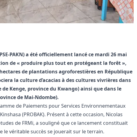
PSE-PAKN) a été officiellement lancé ce mardi 26 mai
on de « produire plus tout en protégeant la forêt »,
0 hectares de plantations agroforestières en République
iera la culture d’acacias à des cultures vivrières dans
e de Kenge, province du Kwango) ainsi que dans le
province de Mai-Ndombe).
rogramme de Paiements pour Services Environnementaux
Kinshasa (PROBAK). Présent à cette occasion, Nicolas
’études de FRMi, a souligné que ce lancement constituait
le véritable succès se jouerait sur le terrain.