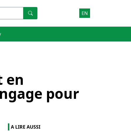
EN
V
t en
engage pour
A LIRE AUSSI