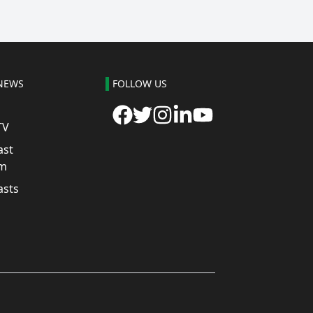
NEWS
FOLLOW US
TV
ast
m
asts