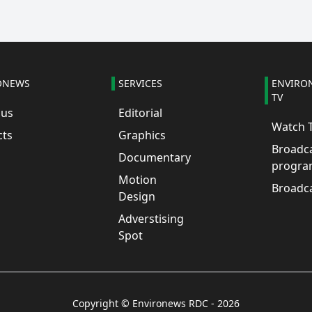
ONEWS
SERVICES
ENVIRO
TV
 us
Editorial
Watch 
cts
Graphics
Broadc
Documentary
progra
Motion
Broadc
Design
Adverstising
Spot
Copyright © Environews RDC -
2026