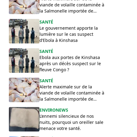
viande de volaille contaminée à
la Salmonelle importée de
Pologne en RDC
SANTÉ
Le gouvernement apporte la
lumière sur le cas suspect
d’Ebola à Kinshasa
SANTÉ
Ebola aux portes de Kinshasa
après un décès suspect sur le
fleuve Congo ?
SANTÉ
Alerte maximale sur de la
viande de volaille contaminée à
la Salmonelle importée de
Pologne en RDC
ENVIRONEWS
​L’ennemi silencieux de nos
nuits, pourquoi un oreiller sale
menace votre santé.