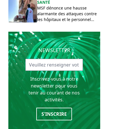
SANTÉ
MSF dénonce une hausse
alarmante des attaques contre
les hôpitaux et le personnel
soignant à l’Est de la RDC
NEWSLETTER
Inscrivez-vous à notre
newsletter pour vous
tenir au courant de nos
activités.
S'INSCRIRE