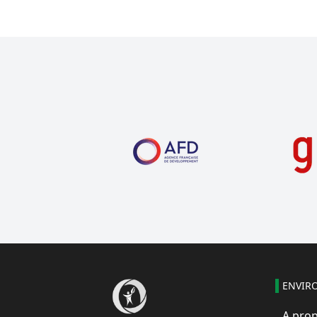
ENVIR
A pro