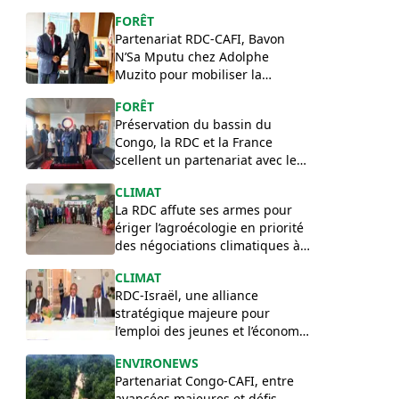
Pologne en RDC
FORÊT
Partenariat RDC-CAFI, Bavon
N’Sa Mputu chez Adolphe
Muzito pour mobiliser la
contrepartie congolaise
FORÊT
Préservation du bassin du
Congo, la RDC et la France
scellent un partenariat avec le
programme Z3D
​CLIMAT
La RDC affute ses armes pour
ériger l’agroécologie en priorité
des négociations climatiques à
la COP 31
CLIMAT
RDC-Israël, une alliance
stratégique majeure pour
l’emploi des jeunes et l’économie
verte
ENVIRONEWS
Partenariat Congo-CAFI, entre
avancées majeures et défis