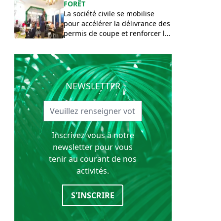
FORÊT
La société civile se mobilise
pour accélérer la délivrance des
permis de coupe et renforcer le
contrôle forestier aux frontières
congolaises
NEWSLETTER
Inscrivez-vous à notre
newsletter pour vous
tenir au courant de nos
activités.
S'INSCRIRE