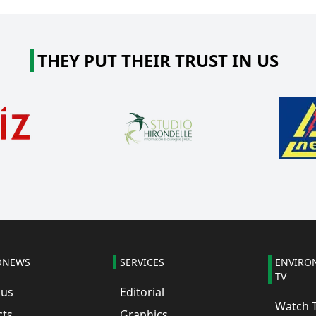
THEY PUT THEIR TRUST IN US
ONEWS
SERVICES
ENVIRO
TV
 us
Editorial
Watch 
cts
Graphics