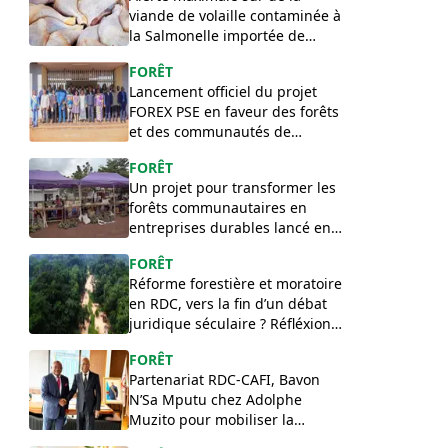
viande de volaille contaminée à
la Salmonelle importée de
Pologne en RDC
FORÊT
Lancement officiel du projet
FOREX PSE en faveur des forêts
et des communautés de
l’Équateur
FORÊT
Un projet pour transformer les
forêts communautaires en
entreprises durables lancé en
RDC
FORÊT
Réforme forestière et moratoire
en RDC, vers la fin d’un débat
juridique séculaire ? Réfléxion
de Félix Lilakako
FORÊT
Partenariat RDC-CAFI, Bavon
N’Sa Mputu chez Adolphe
Muzito pour mobiliser la
contrepartie congolaise