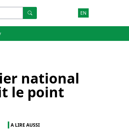
EN
V
ier national
t le point
A LIRE AUSSI