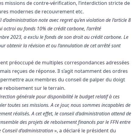
des missions de contre-vérification, l’interdiction stricte de
dures modernes de recouvrement etc.
l d’administration note avec regret qu’en violation de l’article 8
 octroi au fonds 10% de crédit carbone, l’arrêté
bre 2023, a exclu le fonds de son droit au crédit carbone. Le
ur obtenir la révision et ou l’annulation de cet arrêté sont
ement préoccupé de multiples correspondances adressées
t jamais reçues de réponse. Il s’agit notamment des ordres
t permettre aux membres du conseil de palper du doigt
e reboisement sur le terrain.
irection générale pour disponibilité le budget relatif à ces
nuler toutes ses missions. A ce jour, nous sommes incapables de
ement réalisés. A cet effet, le conseil d’administration attend de
l’ensemble des projets de reboisement financés par le FFN entre
e Conseil d’administration
», a déclaré le président du