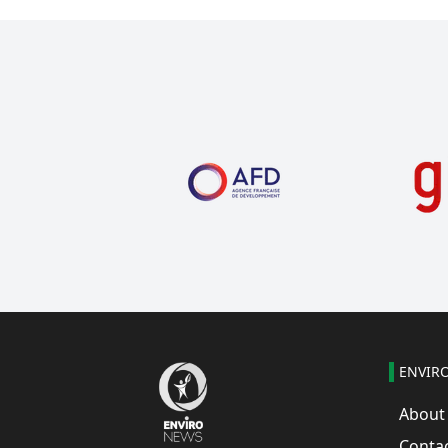
ENVIR
About
Conta