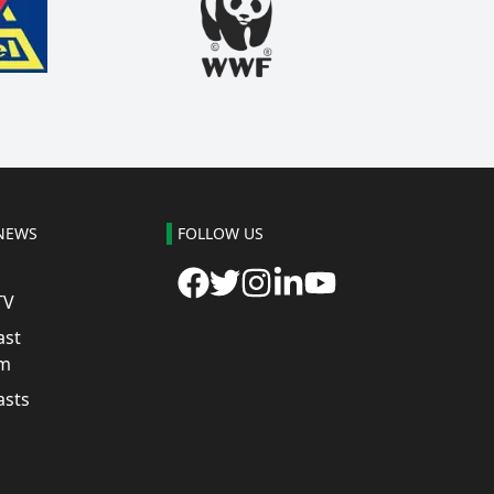
NEWS
FOLLOW US
TV
ast
m
asts