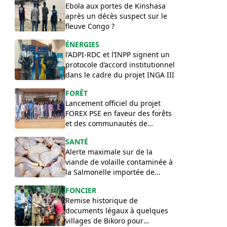
Ebola aux portes de Kinshasa
après un décès suspect sur le
fleuve Congo ?
ÉNERGIES
l’ADPI-RDC et l’INPP signent un
protocole d’accord institutionnel
dans le cadre du projet INGA III
FORÊT
Lancement officiel du projet
FOREX PSE en faveur des forêts
et des communautés de
l’Équateur
SANTÉ
Alerte maximale sur de la
viande de volaille contaminée à
la Salmonelle importée de
Pologne en RDC
FONCIER
Remise historique de
documents légaux à quelques
villages de Bikoro pour