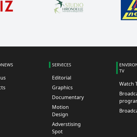
ONEWS
SERVICES
ENVIRO
TV
 us
Editorial
Watch 
cts
Graphics
Broadc
Documentary
progra
Motion
Broadc
Design
Adverstising
Spot