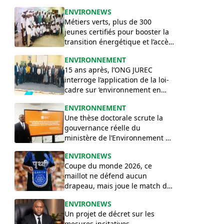
sécuriser leurs terres
ENVIRONEWS
ancestrales
Métiers verts, plus de 300
jeunes certifiés pour booster la
transition énergétique et l’accès
à l’eau.
ENVIRONNEMENT
15 ans après, l’ONG JUREC
interroge l’application de la loi-
cadre sur ‘environnement en
RDC
ENVIRONNEMENT
Une thèse doctorale scrute la
gouvernance réelle du
ministère de l’Environnement de
la RD Congo
ENVIRONEWS
Coupe du monde 2026, ce
maillot ne défend aucun
drapeau, mais joue le match de
l’environnement.
ENVIRONEWS
Un projet de décret sur les
mesures incitatives