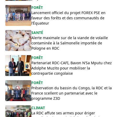
FORÊT
Lancement officiel du projet FOREX PSE en
faveur des forêts et des communautés de
l’Équateur
SANTÉ
Alerte maximale sur de la viande de volaille
contaminée à la Salmonelle importée de
Pologne en RDC
FORÊT
Partenariat RDC-CAFI, Bavon N’Sa Mputu chez
Adolphe Muzito pour mobiliser la
contrepartie congolaise
FORÊT
Préservation du bassin du Congo, la RDC et la
France scellent un partenariat avec le
programme Z3D
​CLIMAT
La RDC affute ses armes pour ériger