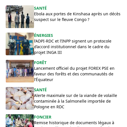
SANTÉ
Ebola aux portes de Kinshasa après un décès
suspect sur le fleuve Congo ?
ÉNERGIES
l’ADPI-RDC et l’INPP signent un protocole
d’accord institutionnel dans le cadre du
projet INGA III
FORÊT
Lancement officiel du projet FOREX PSE en
faveur des forêts et des communautés de
l’Équateur
SANTÉ
Alerte maximale sur de la viande de volaille
contaminée à la Salmonelle importée de
Pologne en RDC
FONCIER
Remise historique de documents légaux à