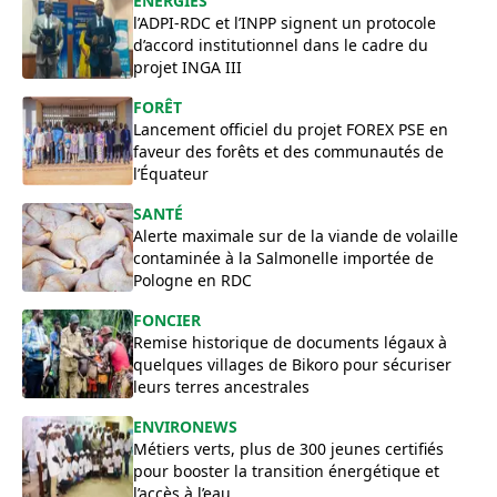
ÉNERGIES
l’ADPI-RDC et l’INPP signent un protocole
d’accord institutionnel dans le cadre du
projet INGA III
FORÊT
Lancement officiel du projet FOREX PSE en
faveur des forêts et des communautés de
l’Équateur
SANTÉ
Alerte maximale sur de la viande de volaille
contaminée à la Salmonelle importée de
Pologne en RDC
FONCIER
Remise historique de documents légaux à
quelques villages de Bikoro pour sécuriser
leurs terres ancestrales
ENVIRONEWS
Métiers verts, plus de 300 jeunes certifiés
pour booster la transition énergétique et
l’accès à l’eau.