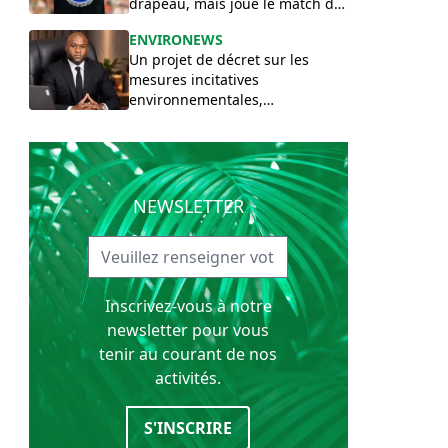
drapeau, mais joue le match de
l’environnement.
ENVIRONEWS
Un projet de décret sur les
mesures incitatives
environnementales,
contribution signée Alain
Engunda Ikala.
NEWSLETTER
Inscrivez-vous à notre
newsletter pour vous
tenir au courant de nos
activités.
S'INSCRIRE