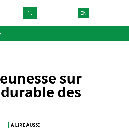
EN
V
 jeunesse sur
 durable des
A LIRE AUSSI