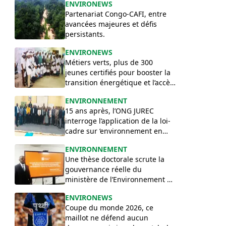
ENVIRONEWS
Partenariat Congo-CAFI, entre
avancées majeures et défis
persistants.
ENVIRONEWS
Métiers verts, plus de 300
jeunes certifiés pour booster la
transition énergétique et l’accès
à l’eau.
ENVIRONNEMENT
15 ans après, l’ONG JUREC
interroge l’application de la loi-
cadre sur ‘environnement en
RDC
ENVIRONNEMENT
Une thèse doctorale scrute la
gouvernance réelle du
ministère de l’Environnement de
la RD Congo
ENVIRONEWS
Coupe du monde 2026, ce
maillot ne défend aucun