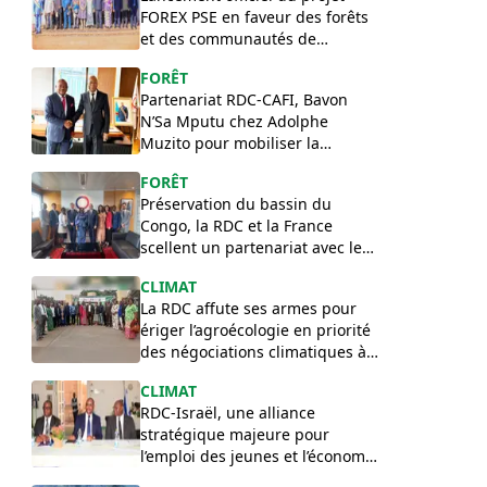
FOREX PSE en faveur des forêts
et des communautés de
l’Équateur
FORÊT
Partenariat RDC-CAFI, Bavon
N’Sa Mputu chez Adolphe
Muzito pour mobiliser la
contrepartie congolaise
FORÊT
Préservation du bassin du
Congo, la RDC et la France
scellent un partenariat avec le
programme Z3D
​CLIMAT
La RDC affute ses armes pour
ériger l’agroécologie en priorité
des négociations climatiques à
la COP 31
CLIMAT
RDC-Israël, une alliance
stratégique majeure pour
l’emploi des jeunes et l’économie
verte