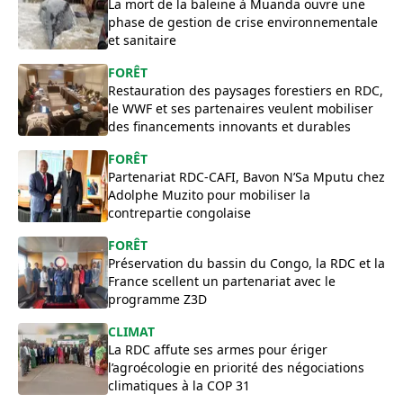
La mort de la baleine à Muanda ouvre une
phase de gestion de crise environnementale
et sanitaire
FORÊT
Restauration des paysages forestiers en RDC,
le WWF et ses partenaires veulent mobiliser
des financements innovants et durables
FORÊT
Partenariat RDC-CAFI, Bavon N’Sa Mputu chez
Adolphe Muzito pour mobiliser la
contrepartie congolaise
FORÊT
Préservation du bassin du Congo, la RDC et la
France scellent un partenariat avec le
programme Z3D
​CLIMAT
La RDC affute ses armes pour ériger
l’agroécologie en priorité des négociations
climatiques à la COP 31